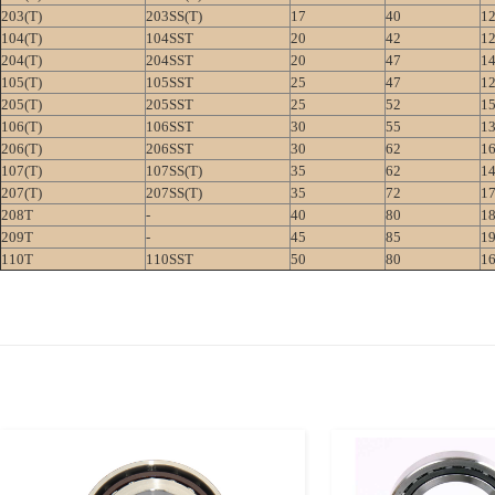
203(T)
203SS(T)
17
40
1
104(T)
104SST
20
42
1
204(T)
204SST
20
47
1
105(T)
105SST
25
47
1
205(T)
205SST
25
52
1
106(T)
106SST
30
55
1
206(T)
206SST
30
62
1
107(T)
107SS(T)
35
62
1
207(T)
207SS(T)
35
72
1
208T
-
40
80
1
209T
-
45
85
1
110T
110SST
50
80
1