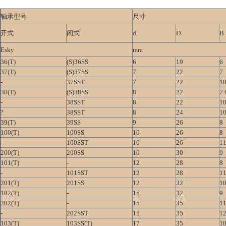
轴承型号
尺寸
开式
闭式
d
D
B
Esky
mm
36(T)
(S)36SS
6
19
6
37(T)
(S)37SS
7
22
7
-
37SST
7
22
10
38(T)
(S)38SS
8
22
7.
-
38SST
8
22
10
?
38SST
8
24
10
39(T)
39SS
9
26
8
100(T)
100SS
10
26
8
-
100SST
10
26
11
200(T)
200SS
10
30
9
101(T)
-
12
28
8
-
101SST
12
28
11
201(T)
201SS
12
32
1
102(T)
-
15
32
9
202(T)
-
15
35
1
-
202SST
15
35
12
103(T)
103SS(T)
17
35
1