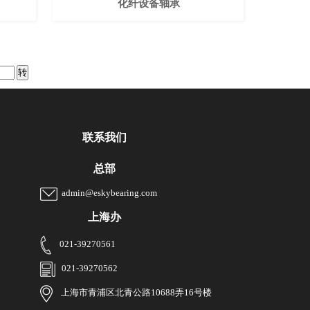
化纤设备轴承
联系我们
总部
admin@eskybearing.com
上海办
021-39270561
021-39270562
上海市青浦区北青公路10688弄16号楼