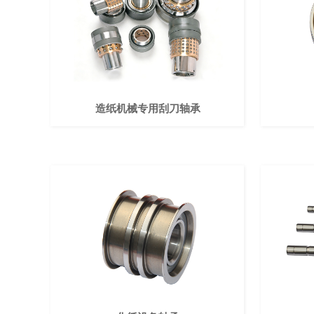
造纸机械专用刮刀轴承