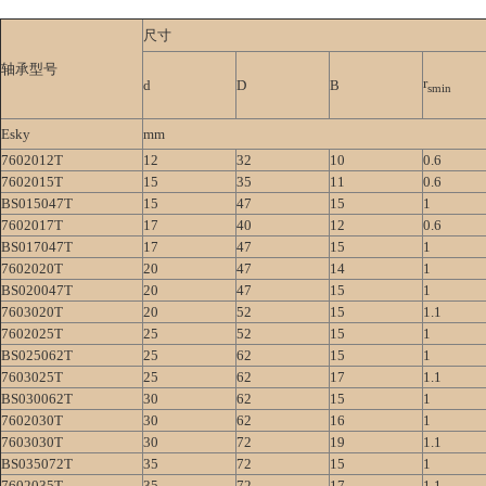
尺寸
轴承型号
r
d
D
B
smin
Esky
mm
7602012T
12
32
10
0.6
7602015T
15
35
11
0.6
BS015047T
15
47
15
1
7602017T
17
40
12
0.6
BS017047T
17
47
15
1
7602020T
20
47
14
1
BS020047T
20
47
15
1
7603020T
20
52
15
1.1
7602025T
25
52
15
1
BS025062T
25
62
15
1
7603025T
25
62
17
1.1
BS030062T
30
62
15
1
7602030T
30
62
16
1
7603030T
30
72
19
1.1
BS035072T
35
72
15
1
7602035T
35
72
17
1.1