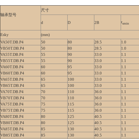
尺寸
轴承型号
r
d
D
2B
smin
Esky
(mm)
VA50T.DB.P4
50
80
28.5
1.0
VB50T.DB.P4
50
80
28.5
1.0
VA55T.DB.P4
55
90
33.0
1.1
VB55T.DB.P4
55
90
33.0
1.1
VA60T.DB.P4
60
95
33.0
1.1
VB60T.DB.P4
60
95
33.0
1.1
VA65T.DB.P4
65
100
33.0
1.1
VB65T.DB.P4
65
100
33.0
1.1
VA70T.DB.P4
70
110
36.0
1.1
VB70T.DB.P4
70
110
36.0
1.1
VA75T.DB.P4
75
115
36.0
1.1
VB75T.DB.P4
75
115
36.0
1.1
VA80T.DB.P4
80
125
40.5
1.1
VB80T.DB.P4
80
125
40.5
1.1
VA85T.DB.P4
85
130
40.5
1.1
VB85T.DB.P4
85
130
40.5
1.1