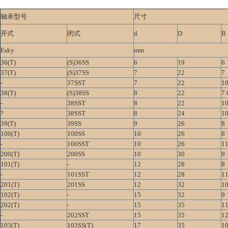
轴承型号
尺寸
开式
闭式
d
D
B
Esky
mm
36(T)
(S)36SS
6
19
6
37(T)
(S)37SS
7
22
7
-
37SST
7
22
10
38(T)
(S)38SS
8
22
7.
-
38SST
8
22
10
?
38SST
8
24
10
39(T)
39SS
9
26
8
100(T)
100SS
10
26
8
-
100SST
10
26
11
200(T)
200SS
10
30
9
101(T)
-
12
28
8
-
101SST
12
28
11
201(T)
201SS
12
32
1
102(T)
-
15
32
9
202(T)
-
15
35
1
-
202SST
15
35
12
103(T)
103SS(T)
17
35
1