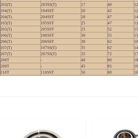
203(T)
203SS(T)
17
40
1
104(T)
104SST
20
42
1
204(T)
204SST
20
47
1
105(T)
105SST
25
47
1
205(T)
205SST
25
52
1
106(T)
106SST
30
55
1
206(T)
206SST
30
62
1
107(T)
107SS(T)
35
62
1
207(T)
207SS(T)
35
72
1
208T
-
40
80
1
209T
-
45
85
1
110T
110SST
50
80
1