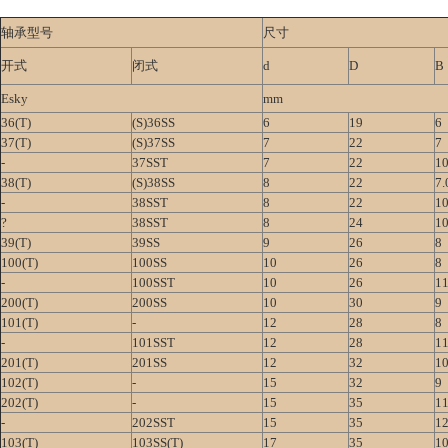
轴承型号
尺寸
开式
闭式
d
D
B
Esky
mm
36(T)
(S)36SS
6
19
6
37(T)
(S)37SS
7
22
7
-
37SST
7
22
10
38(T)
(S)38SS
8
22
7.
-
38SST
8
22
10
?
38SST
8
24
10
39(T)
39SS
9
26
8
100(T)
100SS
10
26
8
-
100SST
10
26
11
200(T)
200SS
10
30
9
101(T)
-
12
28
8
-
101SST
12
28
11
201(T)
201SS
12
32
1
102(T)
-
15
32
9
202(T)
-
15
35
1
-
202SST
15
35
12
103(T)
103SS(T)
17
35
1