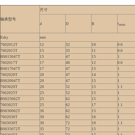
尺寸
轴承型号
r
d
D
B
smin
Esky
mm
7602012T
12
32
10
0.6
7602015T
15
35
11
0.6
BS015047T
15
47
15
1
7602017T
17
40
12
0.6
BS017047T
17
47
15
1
7602020T
20
47
14
1
BS020047T
20
47
15
1
7603020T
20
52
15
1.1
7602025T
25
52
15
1
BS025062T
25
62
15
1
7603025T
25
62
17
1.1
BS030062T
30
62
15
1
7602030T
30
62
16
1
7603030T
30
72
19
1.1
BS035072T
35
72
15
1
7602035T
35
72
17
1.1