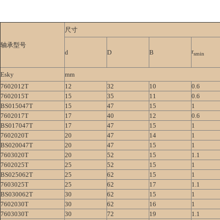
尺寸
轴承型号
r
d
D
B
smin
Esky
mm
7602012T
12
32
10
0.6
7602015T
15
35
11
0.6
BS015047T
15
47
15
1
7602017T
17
40
12
0.6
BS017047T
17
47
15
1
7602020T
20
47
14
1
BS020047T
20
47
15
1
7603020T
20
52
15
1.1
7602025T
25
52
15
1
BS025062T
25
62
15
1
7603025T
25
62
17
1.1
BS030062T
30
62
15
1
7602030T
30
62
16
1
7603030T
30
72
19
1.1