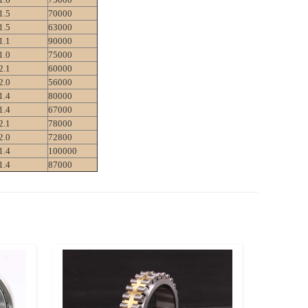
1.5
70000
1.5
63000
1.1
90000
1.0
75000
2.1
60000
2.0
56000
1.4
80000
1.4
67000
2.1
78000
2.0
72800
1.4
100000
1.4
87000