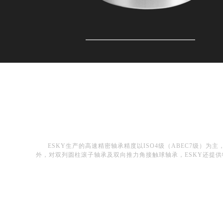
ESKY生产的高速精密轴承精度以ISO4级（ABEC7级）为主
外，对双列圆柱滚子轴承及双向推力角接触球轴承，ESKY还提供