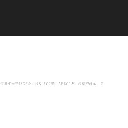
精度相当于ISO2级）以及ISO2级（ABEC9级）超精密轴承。另